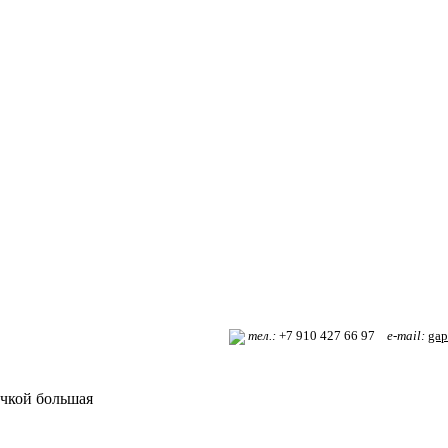
т
ел.:
+7 910 427 66 97
e-mail:
gap
учкой большая