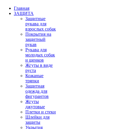
Главная
ЗАЩИТА
Защитные
рукава для
взрослых собак
Покрытия на
защитный
рукав
Рукава для
молодых собак
и щенков
Жгуты в виде
руста
Кожаные
тряпки
Защитная
одежда для
фигурантов
Жгуты
джутовые
Плетки и стеки
Шлейки для
защиты
Укрытия