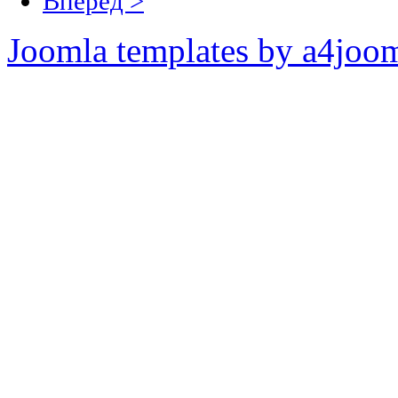
Вперёд >
Joomla templates by a4joo