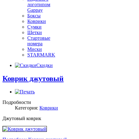
логотипом
Gappay
Боксы
Коврики
Сумки
Щетки
Стартовые
номера
Миски
STARMARK
Скидки
Коврик джутовый
Подробности
Категория:
Коврики
Джутовый коврик