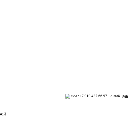
т
ел.:
+7 910 427 66 97
e-mail:
gap
кой