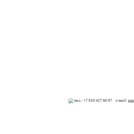
т
ел.:
+7 910 427 66 97
e-mail:
gap