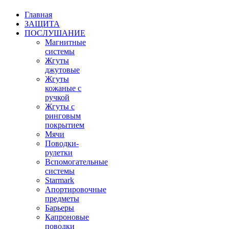
Главная
ЗАЩИТА
ПОСЛУШАНИЕ
Магнитные
системы
Жгуты
джутовые
Жгуты
кожаные с
ручкой
Жгуты с
ринговым
покрытием
Мячи
Поводки-
рулетки
Вспомогательные
системы
Starmark
Апортировочные
предметы
Барьеры
Капроновые
поводки