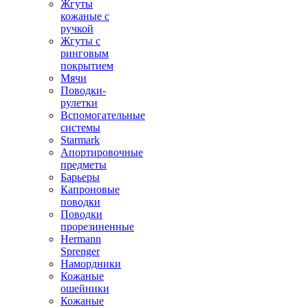
Жгуты
кожаные с
ручкой
Жгуты с
ринговым
покрытием
Мячи
Поводки-
рулетки
Вспомогательные
системы
Starmark
Апортировочные
предметы
Барьеры
Капроновые
поводки
Поводки
прорезиненные
Hermann
Sprenger
Намордники
Кожаные
ошейники
Кожаные