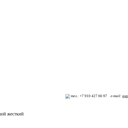
т
ел.:
+7 910 427 66 97
e-mail:
gap
шой жесткий