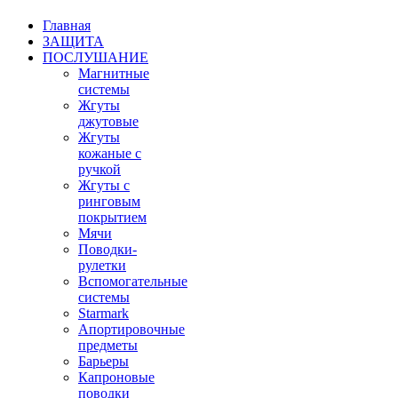
Главная
ЗАЩИТА
ПОСЛУШАНИЕ
Магнитные
системы
Жгуты
джутовые
Жгуты
кожаные с
ручкой
Жгуты с
ринговым
покрытием
Мячи
Поводки-
рулетки
Вспомогательные
системы
Starmark
Апортировочные
предметы
Барьеры
Капроновые
поводки