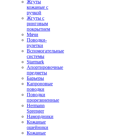
Жгуты
кожаные с
ручкой
Жгуты с
ринговым
покрытием
Мячи
Поводки-
рулетки
Вспомогательные
системы
Starmark
Апортировочные
предметы
Барьеры
Капроновые
поводки
Поводки
прорезиненные
Hermann
Sprenger
Намордники
Кожаные
ошейники
Кожаные