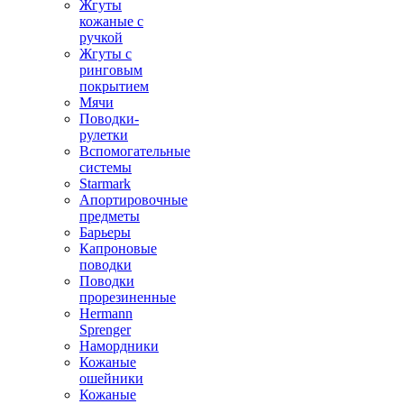
Жгуты
кожаные с
ручкой
Жгуты с
ринговым
покрытием
Мячи
Поводки-
рулетки
Вспомогательные
системы
Starmark
Апортировочные
предметы
Барьеры
Капроновые
поводки
Поводки
прорезиненные
Hermann
Sprenger
Намордники
Кожаные
ошейники
Кожаные