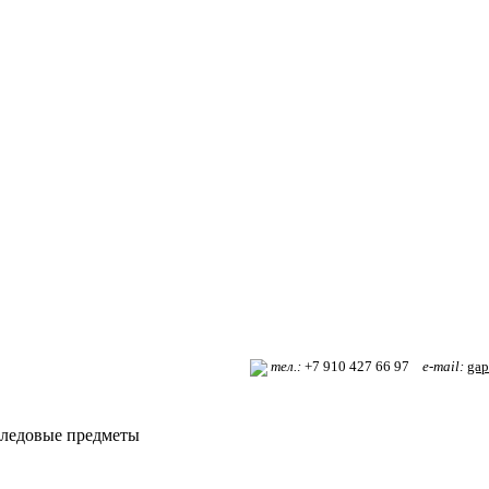
т
ел.:
+7 910 427 66 97
e-mail:
gap
ледовые предметы