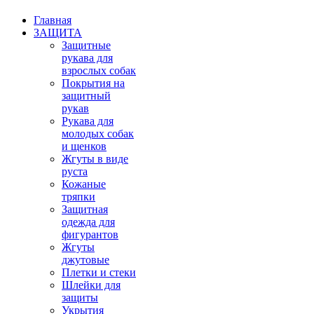
Главная
ЗАЩИТА
Защитные
рукава для
взрослых собак
Покрытия на
защитный
рукав
Рукава для
молодых собак
и щенков
Жгуты в виде
руста
Кожаные
тряпки
Защитная
одежда для
фигурантов
Жгуты
джутовые
Плетки и стеки
Шлейки для
защиты
Укрытия