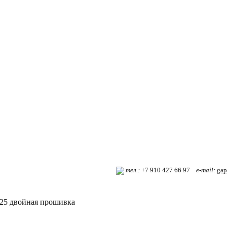
т
ел.:
+7 910 427 66 97
e-mail:
gap
25 двойная прошивка