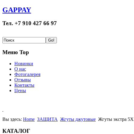
GAPPAY
Тел. +7 910 427 66 97
Меню Top
Новинки
О нас
Фотогалерея
Отзывы
Контакты
Цены
Вы здесь:
Home
ЗАЩИТА
Жгуты джутовые
Жгуты экстра 5Х
КАТАЛОГ