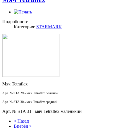
Подробности
Категория:
STARMARK
Мяч Tetraflex
Арт. № STA 29 - м
яч Tetraflex большой
Арт. № STA 30 - м
яч Tetraflex средний
Арт. № STA 31 - м
яч Tetraflex маленький
< Назад
Вперёд >