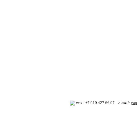
т
ел.:
+7 910 427 66 97
e-mail:
gap