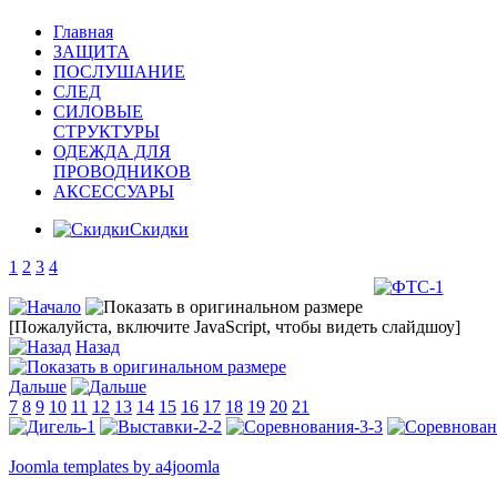
Главная
ЗАЩИТА
ПОСЛУШАНИЕ
СЛЕД
СИЛОВЫЕ
СТРУКТУРЫ
ОДЕЖДА ДЛЯ
ПРОВОДНИКОВ
АКСЕССУАРЫ
Скидки
1
2
3
4
[Пожалуйста, включите JavaScript, чтобы видеть слайдшоу]
Назад
Дальше
7
8
9
10
11
12
13
14
15
16
17
18
19
20
21
Joomla templates by a4joomla