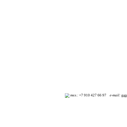
т
ел.:
+7 910 427 66 97
e-mail:
gap