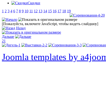
Скидки
1
2
3
4
6
7
8
9
10
11
12
13
14
15
16
17
18
19
[Пожалуйста, включите JavaScript, чтобы видеть слайдшоу]
Назад
Дальше
21
Joomla templates by a4joo