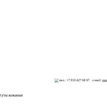
т
ел.:
+7 910 427 66 97
e-mail:
gap
гуты кожаные