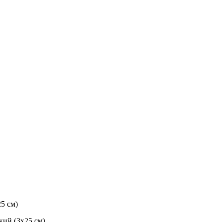
5 см)
кий (3х25 см)