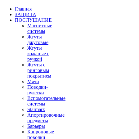
Главная
ЗАЩИТА
ПОСЛУШАНИЕ
Магнитные
системы
Жгуты
джутовые
Жгуты
кожаные с
ручкой
Жгуты с
ринговым
покрытием
Мячи
Поводки-
рулетки
Вспомогательные
системы
Starmark
Апортировочные
предметы
Барьеры
Капроновые
поводки