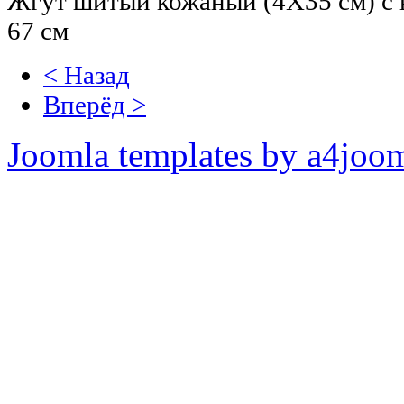
Жгут шитый кожаный (4Х35 см) с 
67 см
< Назад
Вперёд >
Joomla templates by a4joo