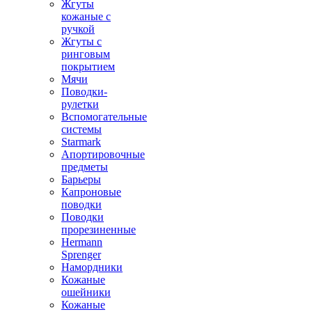
Жгуты
кожаные с
ручкой
Жгуты с
ринговым
покрытием
Мячи
Поводки-
рулетки
Вспомогательные
системы
Starmark
Апортировочные
предметы
Барьеры
Капроновые
поводки
Поводки
прорезиненные
Hermann
Sprenger
Намордники
Кожаные
ошейники
Кожаные